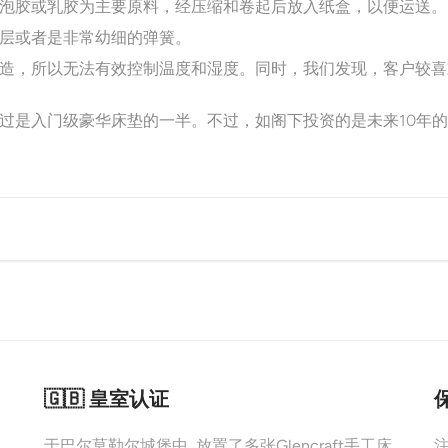
泡胶或乳胶为主要原料，经压缩和卷起后放入纸盒，以便运送。
层或者是非常幼细的弹簧。
造，所以无法有效控制温度和湿度。同时，我们发现，客户较喜
过是入门级豪华床垫的一半。不过，如阁下投资的是未来10年
🇬🇧 皇室认证
于巴尔莫勒尔城堡中, 放置了多张Glencraft手工床