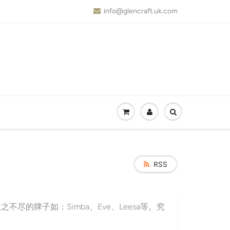
info@glencraft.uk.com
RSS
的牌子如：Simba、Eve、Leesa等。究